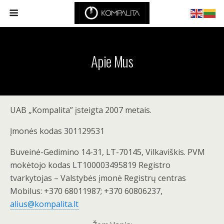
Apie Mus
UAB „Kompalita” įsteigta 2007 metais.
Įmonės kodas 301129531
Buveinė-Gedimino 14-31, LT-70145, Vilkaviškis. PVM
mokėtojo kodas LT100003495819 Registro
tvarkytojas – Valstybės įmonė Registrų centras
Mobilus: +370 68011987; +370 60806237,
alius@kompalita.lt