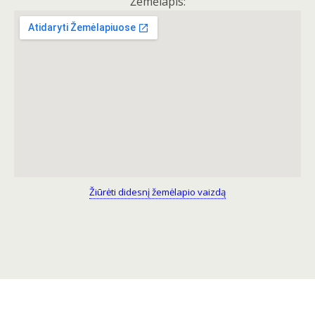
Žemėlapis:
Žiūrėti didesnį žemėlapio vaizdą